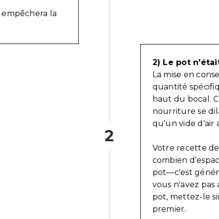
t empêchera la
2) Le pot n'éta
La mise en conser
quantité spécifiq
haut du bocal. C
nourriture se dil
qu'un vide d'air 
2
Votre recette de
combien d'espac
pot—c'est généra
vous n'avez pas 
pot, mettez-le s
premier.