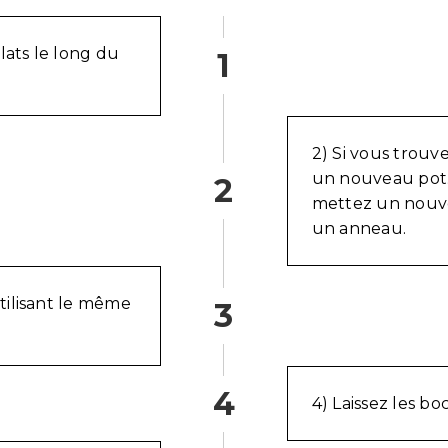
lats le long du
1
2) Si vous trouv
un nouveau pot.
2
mettez un nouvea
un anneau.
tilisant le même
3
4
4) Laissez les bo