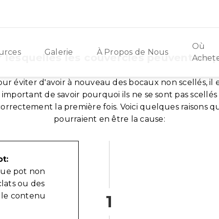
Où
urces
Galerie
À Propos de Nous
 lesquelles les couvercles peuvent ne p
Achet
ur éviter d'avoir à nouveau des bocaux non scellés, il 
important de savoir pourquoi ils ne se sont pas scellés
correctement la première fois. Voici quelques raisons qu
pourraient en être la cause:
t:
que pot non
clats ou des
z le contenu
1