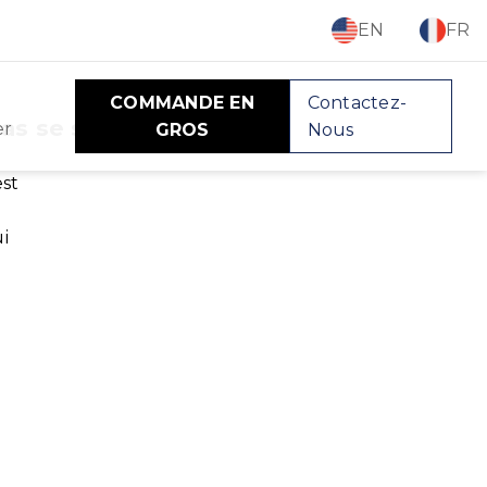
EN
FR
COMMANDE EN
Contactez-
as se sceller
er
GROS
Nous
est
i