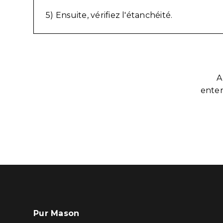
5) Ensuite, vérifiez l'étanchéité.
A
enten
Pur Mason